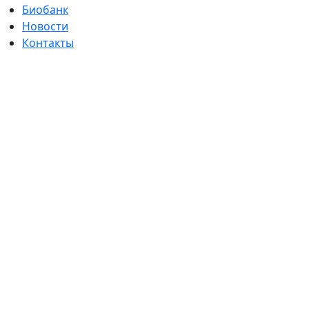
Биобанк
Новости
Контакты
Главная
/
Институт
/
Лаборатории
/
Сетевая
коллекция
симбионтных
микроорганизмов
и их
консорциумов
/
Образцы
ДНК
Образцы