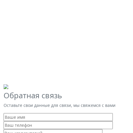
образцов,
включая
морские,
соленые
и
пресные
водоемы,
почвы, и
другие
биотопы.
Обратная связь
Оставьте свои данные для связи, мы свяжемся с вами