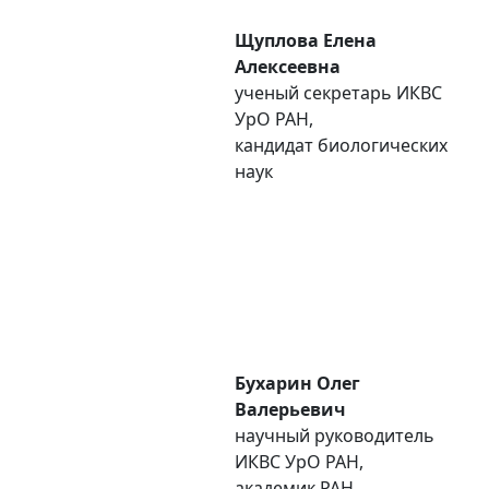
Щуплова Елена
Алексеевна
ученый секретарь ИКВС
УpO РАН,
кандидат биологических
наук
Бухарин Олег
Валерьевич
научный руководитель
ИКВС УpO РАН,
академик РАН