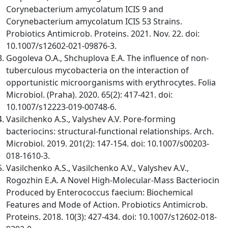
Corynebacterium amycolatum ICIS 9 and
Corynebacterium amycolatum ICIS 53 Strains.
Probiotics Antimicrob. Proteins. 2021. Nov. 22. doi:
10.1007/s12602-021-09876-3.
Gogoleva O.A., Shchuplova E.A. The influence of non-
tuberculous mycobacteria on the interaction of
opportunistic microorganisms with erythrocytes. Folia
Microbiol. (Praha). 2020. 65(2): 417-421. doi:
10.1007/s12223-019-00748-6.
Vasilchenko A.S., Valyshev A.V. Pore-forming
bacteriocins: structural-functional relationships. Arch.
Microbiol. 2019. 201(2): 147-154. doi: 10.1007/s00203-
018-1610-3.
Vasilchenko A.S., Vasilchenko A.V., Valyshev A.V.,
Rogozhin E.A. A Novel High-Molecular-Mass Bacteriocin
Produced by Enterococcus faecium: Biochemical
Features and Mode of Action. Probiotics Antimicrob.
Proteins. 2018. 10(3): 427-434. doi: 10.1007/s12602-018-