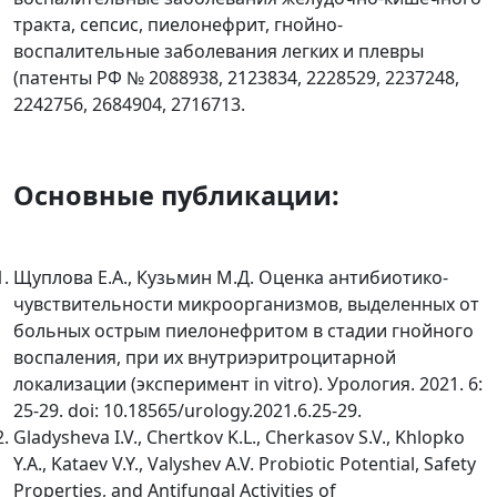
тракта, сепсис, пиелонефрит, гнойно-
воспалительные заболевания легких и плевры
(патенты РФ № 2088938, 2123834, 2228529, 2237248,
2242756, 2684904, 2716713.
Основные публикации:
Щуплова Е.А., Кузьмин М.Д. Оценка антибиотико-
чувствительности микроорганизмов, выделенных от
больных острым пиелонефритом в стадии гнойного
воспаления, при их внутриэритроцитарной
локализации (эксперимент in vitro). Урология. 2021. 6:
25-29. doi: 10.18565/urology.2021.6.25-29.
Gladysheva I.V., Chertkov K.L., Cherkasov S.V., Khlopko
Y.A., Kataev V.Y., Valyshev A.V. Probiotic Potential, Safety
Properties, and Antifungal Activities of