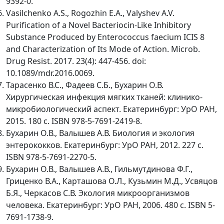
9392-0.
Vasilchenko A.S., Rogozhin E.A., Valyshev A.V.
Purification of a Novel Bacteriocin-Like Inhibitory
Substance Produced by Enterococcus faecium ICIS 8
and Characterization of Its Mode of Action. Microb.
Drug Resist. 2017. 23(4): 447-456. doi:
10.1089/mdr.2016.0069.
Тарасенко В.С., Фадеев С.Б., Бухарин О.В.
Хирургическая инфекция мягких тканей: клинико-
микробиологический аспект. Екатеринбург: УрО РАН,
2015. 180 с. ISBN 978-5-7691-2419-8.
Бухарин О.В., Валышев А.В. Биология и экология
энтерококков. Екатеринбург: УрО РАН, 2012. 227 с.
ISBN 978-5-7691-2270-5.
Бухарин О.В., Валышев А.В., Гильмутдинова Ф.Г.,
Гриценко В.А., Карташова О.Л., Кузьмин М.Д., Усвяцов
Б.Я., Черкасов С.В. Экология микроорганизмов
человека. Екатеринбург: УрО РАН, 2006. 480 с. ISBN 5-
7691-1738-9.