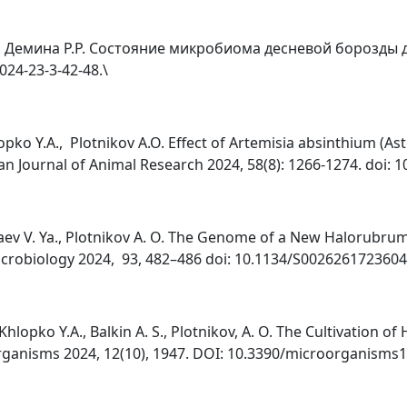
., Демина Р.Р. Состояние микробиома десневой борозды 
024-23-3-42-48.\
lopko Y.A., Plotnikov A.O. Effect of Artemisia absinthium (
n Journal of Animal Research 2024, 58(8): 1266-1274. doi: 1
Kataev V. Ya., Plotnikov A. O. The Genome of a New Halorubru
 Microbiology 2024, 93, 482–486 doi: 10.1134/S002626172360
 Khlopko Y.A., Balkin A. S., Plotnikov, A. O. The Cultivation 
organisms 2024, 12(10), 1947. DOI: 10.3390/microorganisms