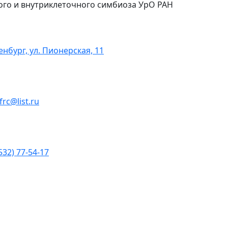
ого и внутриклеточного симбиоза УрО РАН
енбург, ул. Пионерская, 11
ofrc@list.ru
532) 77-54-17