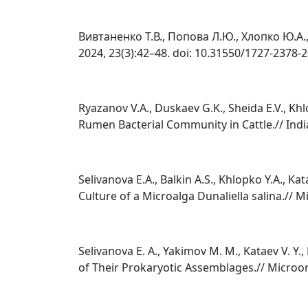
Вивтаненко Т.В., Попова Л.Ю., Хлопко Ю.А
2024, 23(3):42–48. doi: 10.31550/1727-2378-2
Ryazanov V.A., Duskaev G.K., Sheida E.V., Kh
Rumen Bacterial Community in Cattle.// India
Selivanova E.A., Balkin A.S., Khlopko Y.A., 
Culture of a Microalga Dunaliella salina.//
Selivanova E. A., Yakimov M. M., Kataev V. Y.,
of Their Prokaryotic Assemblages.// Micro