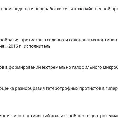
 производства и переработки сельскохозяйственной пр
нообразия протистов в соленых и солоноватых контине
», 2016 г., исполнитель
ов в формировании экстремально галофильного микробн
 оценка разнообразия гетеротрофных протистов в гипе
инг и филогенетический анализ сообществ центрохелид