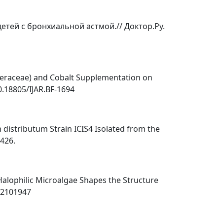
детей с бронхиальной астмой.// Доктор.Ру.
Asteraceae) and Cobalt Supplementation on
0.18805/IJAR.BF-1694
m distributum Strain ICIS4 Isolated from the
4426.
of Halophilic Microalgae Shapes the Structure
12101947