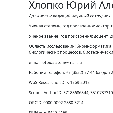
Хлопко Юрий Ал
Должность:
ведущий научный сотрудник
Ученая степень, год присвоения:
доктор т
Ученое звание, год присвоения:
доцент, 2
Область исследований:
биоинформатика,
биологических процессов, биотехническ
e-mail:
otbiosistem@mail.ru
Рабочий телефон:
+7 (3532) 77-44-63 (доп 
WoS ResearcherID:
K-1769-2018
Scopus AuthorID:
57188686844, 351073731
ORCID:
0000-0002-2880-3214
SPIN-код:
3420-2169