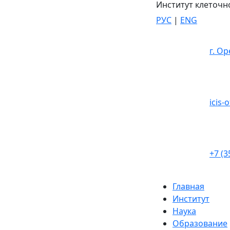
Институт клеточн
РУС
|
ENG
г. Ор
icis-
+7 (3
Главная
Институт
Наука
Образование