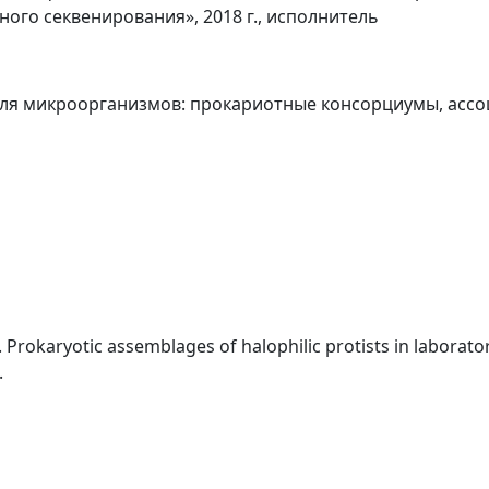
го секвенирования», 2018 г., исполнитель
ля микроорганизмов: прокариотные консорциумы, ассо
O. Prokaryotic assemblages of halophilic protists in laborator
.