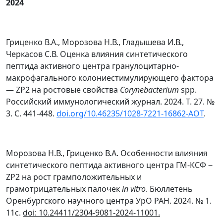
2024
Гриценко В.А., Морозова Н.В., Гладышева И.В.,
Черкасов С.В. Оценка влияния синтетического
пептида активного центра гранулоцитарно-
макрофагального колониестимулирующего фактора
— ZP2 на ростовые свойства
C
orynebacterium
spp.
Российский иммунологический журнал. 2024. Т. 27. №
3. С. 441-448.
doi.org/10.46235/1028-7221-16862-AOT
.
Морозова Н.В., Гриценко В.А. Особенности влияния
синтетического пептида активного центра ГМ-КСФ ‒
ZP2 на рост грамположительных и
грамотрицательных палочек
in vitro
. Бюллетень
Оренбургского научного центра УрО РАН. 2024. № 1.
11с.
doi
: 10.24411/2304-9081-2024-11001
.