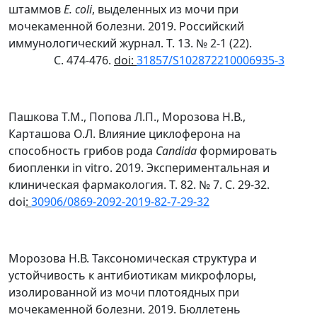
штаммов
E
.
coli
, выделенных из мочи при
мочекаменной болезни. 2019. Российский
иммунологический журнал. Т. 13. № 2-1 (22).
С. 474-476.
doi
:
31857/S102872210006935-3
Пашкова Т.М., Попова Л.П., Морозова Н.В.,
Карташова О.Л. Влияние циклоферона на
способность грибов рода
Candida
формировать
биопленки in vitro. 2019. Экспериментальная и
клиническая фармакология. Т. 82. № 7. С. 29-32.
doi
:
30906/0869-2092-2019-82-7-29-32
Морозова Н.В. Таксономическая структура и
устойчивость к антибиотикам микрофлоры,
изолированной из мочи плотоядных при
мочекаменной болезни. 2019. Бюллетень