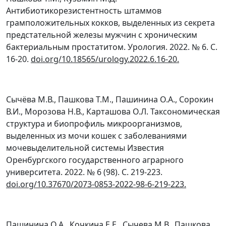
Антибиотикорезистентность штаммов
грамположительных кокков, выделенных из секрета
предстательной железы мужчин с хроническим
бактериальным простатитом. Урология. 2022. № 6. С.
16-20.
doi
.
org
/10.18565/
urology
.2022.6.16-20
.
Сычёва М.В., Пашкова Т.М., Пашинина О.А., Сорокин
В.И., Морозова Н.В., Карташова О.Л. Таксономическая
структура и биопрофиль микроорганизмов,
выделенных из мочи кошек с заболеваниями
мочевыделительной системы Известия
Оренбургского государственного аграрного
университета. 2022. № 6 (98). С. 219-223.
doi.org/10.37670/2073-0853-2022-98-6-219-223.
Пашинина О.А., Кочкина Е.Е., Сычева М.В., Пашкова