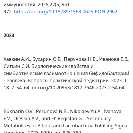
иммунология. 2025;27(5):961-
972.
https://doi.org/10.15789/1563-0625-PON-2962
2023
Хавкин А.И., Бухарин О.В., Перунова Н.Б., Иванова Е.В.,
Ситкин С.И. Биологические свойства и
симбиотические взаимоотношения бифидобактерий
человека. Вопросы практической педиатрии. 2023. Т.
18. 2: 54–64. doi.org/10.20953/1817-7646-2023-2-54-64
Bukharin O.V., Perunova N.B., Nikolaev Yu.A., Ivanova
E.V., Oleskin A.V., and El’-Registan G.I. Secondary
Metabolites of Bifido- and Lactobacteria Fulfilling Signal
Functions. 2023. 92(6). pp. 875–880.