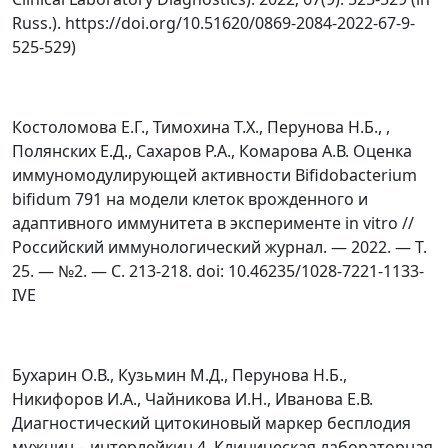
Russ.). https://doi.org/10.51620/0869-2084-2022-67-9-
525-529)
Костоломова Е.Г., Тимохина Т.Х., Перунова Н.Б., ,
Полянских Е.Д., Сахаров Р.А., Комарова А.В. Оценка
иммуномодулирующей активности Bifidobacterium
bifidum 791 на модели клеток врожденного и
адаптивного иммунитета в эксперименте in vitro //
Российский иммунологический журнал. — 2022. — Т.
25. — №2. — C. 213-218. doi: 10.46235/1028-7221-1133-
IVE
Бухарин О.В., Кузьмин М.Д., Перунова Н.Б.,
Никифоров И.А., Чайникова И.Н., Иванова Е.В.
Диагностический цитокиновый маркер бесплодия
мужчин – интерлейкин 4. Клиническая лабораторная