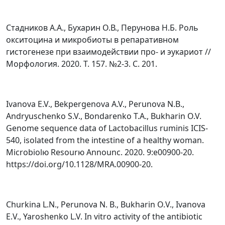
Стадников А.А., Бухарин О.В., Перунова Н.Б. Роль
окситоцина и микробиоты в репаративном
гистогенезе при взаимодействии про- и эукариот //
Морфология. 2020. Т. 157. №2-3. С. 201.
Ivanova E.V., Bekpergenova A.V., Perunova N.B.,
Andryuschenko S.V., Bondarenko T.A., Bukharin O.V.
Genome sequence data of Lactobacillus ruminis ICIS-
540, isolated from the intestine of a healthy woman.
Microbiolю Resourю Announc. 2020. 9:e00900-20.
https://doi.org/10.1128/MRA.00900-20.
Churkina L.N., Perunova N. B., Bukharin О.V., Ivanova
Е.V., Yaroshenko L.V. In vitro activity of the antibiotic