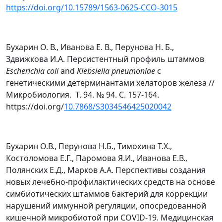
https://doi.org/10.15789/1563-0625-CCO-3015
Бухарин О. В., Иванова Е. В., Перунова Н. Б.,
Здвижкова И.А. Персистентный профиль штаммов
Escherichia
coli
and
Klebsiella
pneumoniae
с
генетическими детерминантами хелаторов железа //
Микробиология. Т. 94. № 94. С. 157-164.
https://doi.org/
10.7868/S3034546425020042
Бухарин О.В., Перунова Н.Б., Тимохина Т.Х.,
Костоломова Е.Г., Паромова Я.И., Иванова Е.В.,
Полянских Е.Д., Марков А.А. Перспективы создания
новых лечебно-профилактических средств на основе
симбиотических штаммов бактерий для коррекции
нарушений иммунной регуляции, опосредованной
кишечной микробиотой при COVID-19. Медицинская