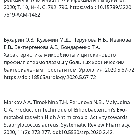
2020; Т. 10, № 4. С. 792–796. https://doi: 10.15789/2220-
7619-AAM-1482
Бухарин О.В., Кузьмин М.Д., Перунова Н.Б., Иванова
Е.В., Бекпергенова А.В., Бондаренко Т.А.
Характеристика микробиоты и цитокинового
профиля спермоплазмы у больных хроническим
бактериальным простатитом. Урология. 2020;5:67-72
https://doi: 18565/urology.2020.5.67-72
Markov A.A, Timokhina T.H, Perunova N.B., Malyugina
O.A. Production Technique of Bifidobacterium’s Exo-
metabolites with High Antimicrobial Activity towards
Staphylococcus aureus. Systematic Review Pharmacy,
2020, 11(2): 273-277. doi:10.5530/srp.2020.2.42.