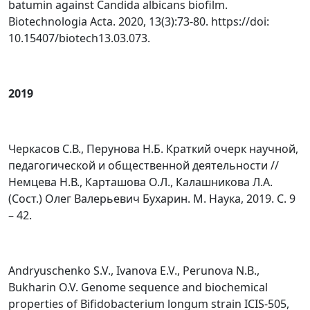
batumin against Candida albicans biofilm.
Biotechnologia Acta. 2020, 13(3):73-80. https://doi:
10.15407/biotech13.03.073.
2019
Черкасов С.В., Перунова Н.Б. Краткий очерк научной,
педагогической и общественной деятельности //
Немцева Н.В., Карташова О.Л., Калашникова Л.А.
(Сост.) Олег Валерьевич Бухарин. М. Наука, 2019. С. 9
– 42.
Andryuschenko S.V., Ivanova E.V., Perunova N.B.,
Bukharin O.V. Genome sequence and biochemical
properties of Bifidobacterium longum strain ICIS-505,