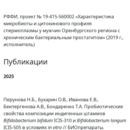
РФФИ, проект № 19-415-560002 «Характеристика
микробиоты и цитокинового профиля
спермоплазмы у мужчин Оренбургского региона с
хроническим бактериальным простатитом» (2019 г.,
исполнитель)
Публикации
2025
Перунова Н.Б., Бухарин О.В., Иванова Е.В.,
Бекпергенова А.В., Бондаренко Т.А. Пробиотические
свойства композиции индигенных штаммов
Bifidobacterium
bifidum
ICIS-310 и
Bifidobacterium
longum
ICIS-505 в условиях
in
vitro
// БИОпрепараты.