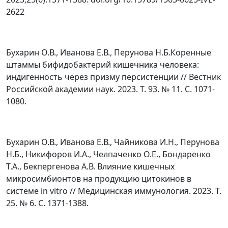
2622
Бухарин О.В., Иванова Е.В., Перунова Н.Б.Коренные
штаммы бифидобактерий кишечника человека:
индигенность через призму персистенции // Вестник
Российской академии наук. 2023. Т. 93. № 11. С. 1071-
1080.
Бухарин О.В., Иванова Е.В., Чайникова И.Н., Перунова
Н.Б., Никифоров И.А., Челпаченко О.Е., Бондаренко
Т.А., Бекпергенова А.В. Влияние кишечных
микросимбионтов на продукцию цитокинов в
системе in vitro // Медицинская иммунология. 2023. Т.
25. № 6. С. 1371-1388.