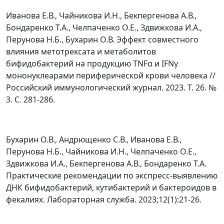
Иванова Е.В., Чайникова И.Н., Бекпергенова А.В.,
Бондаренко Т.А., Челпаченко О.Е., Здвижкова И.А.,
Перунова Н.Б., Бухарин О.В. Эффект совместного
влияния метотрексата и метаболитов
бифидобактерий на продукцию TNFα и IFNγ
мононуклеарами периферической крови человека //
Российский иммунологический журнал. 2023. Т. 26. №
3. С. 281-286.
Бухарин О.В., Андрющенко С.В., Иванова Е.В.,
Перунова Н.Б., Чайникова И.Н., Челпаченко О.Е.,
Здвижкова И.А., Бекпергенова А.В., Бондаренко Т.А.
Практические рекомендации по экспресс-выявлению
ДНК бифидобактерий, кутибактерий и бактероидов в
фекалиях. Лабораторная служба. 2023;12(1):21‑26.