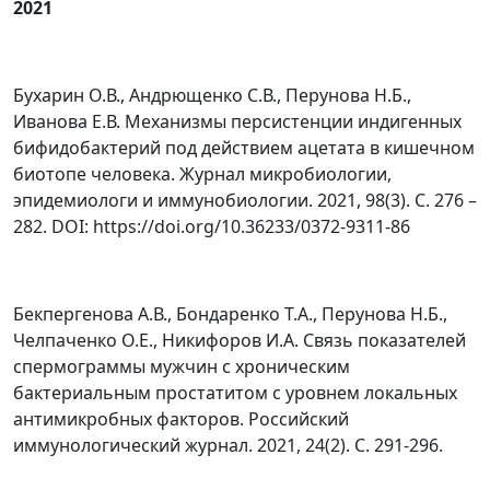
2021
Бухарин О.В., Андрющенко С.В., Перунова Н.Б.,
Иванова Е.В. Механизмы персистенции индигенных
бифидобактерий под действием ацетата в кишечном
биотопе человека. Журнал микробиологии,
эпидемиологи и иммунобиологии. 2021, 98(3). С. 276 –
282. DOI: https://doi.org/10.36233/0372-9311-86
Бекпергенова А.В., Бондаренко Т.А., Перунова Н.Б.,
Челпаченко О.Е., Никифоров И.А. Связь показателей
спермограммы мужчин с хроническим
бактериальным простатитом с уровнем локальных
антимикробных факторов. Российский
иммунологический журнал. 2021, 24(2). С. 291-296.