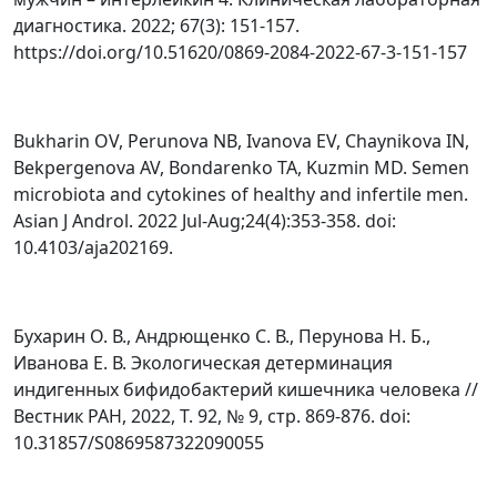
диагностика. 2022; 67(3): 151-157.
https://doi.org/10.51620/0869-2084-2022-67-3-151-157
Bukharin OV, Perunova NB, Ivanova EV, Chaynikova IN,
Bekpergenova AV, Bondarenko TA, Kuzmin MD. Semen
microbiota and cytokines of healthy and infertile men.
Asian J Androl. 2022 Jul-Aug;24(4):353-358. doi:
10.4103/aja202169.
Бухарин О. В., Андрющенко С. В., Перунова Н. Б.,
Иванова Е. В. Экологическая детерминация
индигенных бифидобактерий кишечника человека //
Вестник РАН, 2022, T. 92, № 9, стр. 869-876. doi:
10.31857/S0869587322090055