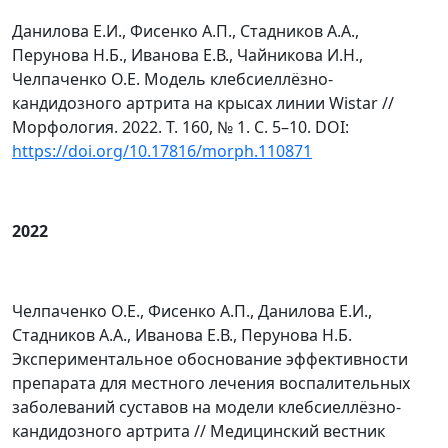
Данилова Е.И., Фисенко А.П., Стадников А.А.,
Перунова Н.Б., Иванова Е.В., Чайникова И.Н.,
Челпаченко О.Е. Модель клебсиеллёзно-
кандидозного артрита на крысах линии Wistar //
Морфология. 2022. Т. 160, № 1. С. 5–10. DOI:
https://doi.org/10.17816/morph.110871
2022
Челпаченко О.Е., Фисенко А.П., Данилова Е.И.,
Стадников А.А., Иванова Е.В., Перунова Н.Б.
Экспериментальное обоснование эффективности
препарата для местного лечения воспалительных
заболеваний суставов на модели клебсиеллёзно-
кандидозного артрита // Медицинский вестник