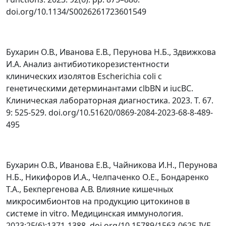
doi.org/10.1134/S0026261723601549
Бухарин О.В., Иванова Е.В., Перунова Н.Б., Здвижкова
И.А. Анализ антибиотикорезистентности
клинических изолятов Esсherichia coli с
генетическими детерминантами clbBN и iucBC.
Клиническая лабораторная диагностика. 2023. Т. 67.
9: 525-529. doi.org/10.51620/0869-2084-2023-68-8-489-
495
Бухарин О.В., Иванова Е.В., Чайникова И.Н., Перунова
Н.Б., Никифоров И.А., Челпаченко О.Е., Бондаренко
Т.А., Бекпергенова А.В. Влияние кишечных
микросимбионтов на продукцию цитокинов в
системе in vitro. Медицинская иммунология.
2023;25(6):1371-1388. doi.org/10.15789/1563-0625-IVE-