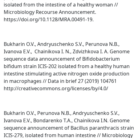
isolated from the intestine of a healthy woman //
Microbiology Recourse Announcement.
https://doi.org/10.1128/MRA.00491-19.
Bukharin O.V., Andryuschenko S.V., Perunova N.B.,
Ivanova E.V., Chainikova I. N., Zdvizhkova I. A. Genome
sequence data announcement of Bifidobacterium
bifidum strain ICIS-202 isolated from a healthy human
intestine stimulating active nitrogen oxide production
in macrophages // Data in brief 27 (2019) 104761
http://creativecommons.org/licenses/by/4.0/
Bukharin O.V., Perunova N.B., Andryuschenko S.V.,
Ivanova E.V., Bondarenko T.A., Chainikova I.N. Genome
sequence announcement of Bacillus paranthracis strain
ICIS-279, isolated from human intestine // Microbiology