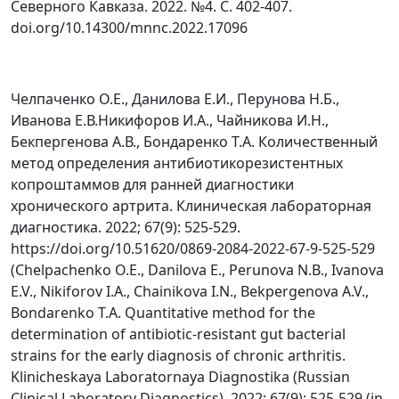
Северного Кавказа. 2022. №4. С. 402-407.
doi.org/10.14300/mnnc.2022.17096
Челпаченко О.Е., Данилова Е.И., Перунова Н.Б.,
Иванова Е.В.Никифоров И.А., Чайникова И.Н.,
Бекпергенова А.В., Бондаренко Т.А. Количественный
метод определения антибиотикорезистентных
копроштаммов для ранней диагностики
хронического артрита. Клиническая лабораторная
диагностика. 2022; 67(9): 525-529.
https://doi.org/10.51620/0869-2084-2022-67-9-525-529
(Chelpachenko O.E., Danilova E., Perunova N.B., Ivanova
E.V., Nikiforov I.A., Chainikova I.N., Bekpergenova A.V.,
Bondarenko T.A. Quantitative method for the
determination of antibiotic-resistant gut bacterial
strains for the early diagnosis of chronic arthritis.
Klinicheskaya Laboratornaya Diagnostika (Russian
Clinical Laboratory Diagnostics). 2022; 67(9): 525-529 (in