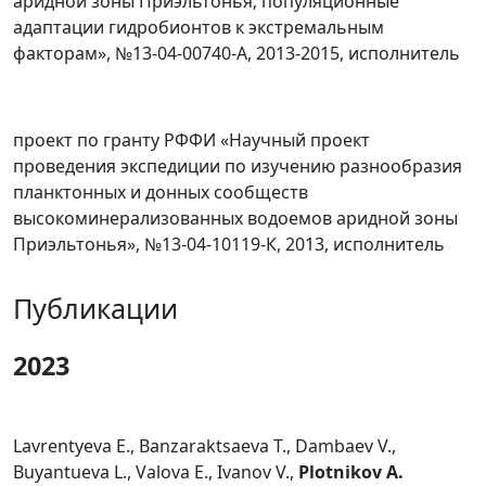
аридной зоны Приэльтонья; популяционные
адаптации гидробионтов к экстремальным
факторам», №13-04-00740-А, 2013-2015, исполнитель
проект по гранту РФФИ «Научный проект
проведения экспедиции по изучению разнообразия
планктонных и донных сообществ
высокоминерализованных водоемов аридной зоны
Приэльтонья», №13-04-10119-К, 2013, исполнитель
Публикации
2023
Lavrentyeva E., Banzaraktsaeva T., Dambaev V.,
Buyantueva L., Valova E., Ivanov V.,
Plotnikov A.