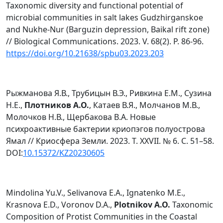
Taxonomic diversity and functional potential of
microbial communities in salt lakes Gudzhirganskoe
and Nukhe-Nur (Barguzin depression, Baikal rift zone)
// Biological Communications. 2023. V. 68(2). P. 86-96.
https://doi.org/10.21638/spbu03.2023.203
Рыжманова Я.В., Трубицын В.Э., Ривкина Е.М., Сузина
Н.Е.,
Плотников А.О.
, Катаев В.Я., Молчанов М.В.,
Молочков Н.В., Щербакова B.А. Новые
психроактивные бактерии криопэгов полуострова
Ямал // Криосфера Земли. 2023. T. XXVII. № 6. C. 51–58.
DOI:
10.15372/KZ20230605
Mindolina Yu.V., Selivanova E.A., Ignatenko M.E.,
Krasnova E.D., Voronov D.A.,
Plotnikov A.O.
Taxonomic
Composition of Protist Communities in the Coastal