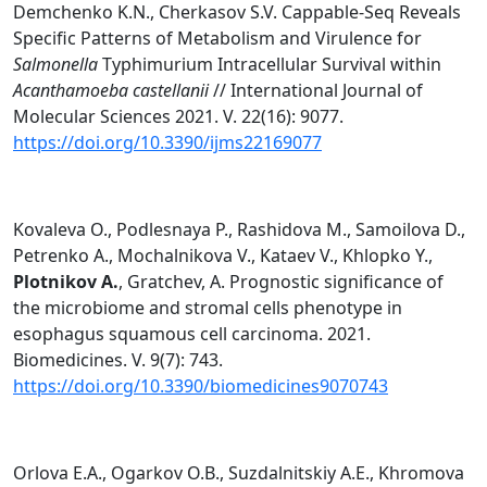
Demchenko K.N., Cherkasov S.V. Cappable-Seq Reveals
Specific Patterns of Metabolism and Virulence for
Salmonella
Typhimurium Intracellular Survival within
Acanthamoeba castellanii
// International Journal of
Molecular Sciences 2021. V. 22(16): 9077.
https://doi.org/10.3390/ijms22169077
Kovaleva O., Podlesnaya P., Rashidova M., Samoilova D.,
Petrenko A., Mochalnikova V., Kataev V., Khlopko Y.,
Plotnikov A.
, Gratchev, A. Prognostic significance of
the microbiome and stromal cells phenotype in
esophagus squamous cell carcinoma. 2021.
Biomedicines. V. 9(7): 743.
https://doi.org/10.3390/biomedicines9070743
Orlova E.A., Ogarkov O.B., Suzdalnitskiy A.E., Khromova