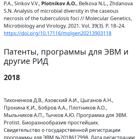
P.A., Sinkov V.V.,
Plotnikov A.O.
, Belkova N.L., Zhdanova
S.N. Analysis of microbial diversity in the caseous
necrosis of the tuberculosis foci // Molecular Genetics,
Microbiology and Virology. 2021. Vol. 39(3). P. 18–24.
https://doi.org/10.17116/molgen20213903118
Патенты, программы для ЭВМ и
другие РИД
2018
Тихоненков Д.В., Азовский А.И., Цыганов А.Н.,
Прокина К.И., Бобров А.А., Плотников А.О.,
Мыльников А.П., Тычков А.Ю. Программа для ЭВМ.
Protist. Биоразнообразие простейших.
Свидетельство о государственной регистрации
программы для ЭВМ №2018617998. Дата регистрации