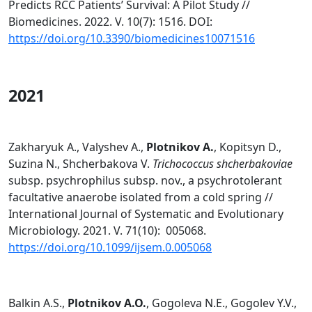
Predicts RCC Patients’ Survival: A Pilot Study //
Biomedicines. 2022. V. 10(7): 1516. DOI:
https://doi.org/10.3390/biomedicines10071516
2021
Zakharyuk A., Valyshev A.,
Plotnikov A.
, Kopitsyn D.,
Suzina N., Shcherbakova V.
Trichococcus shcherbakoviae
subsp. psychrophilus subsp. nov., a psychrotolerant
facultative anaerobe isolated from a cold spring //
International Journal of Systematic and Evolutionary
Microbiology. 2021. V. 71(10): 005068.
https://doi.org/10.1099/ijsem.0.005068
Balkin A.S.,
Plotnikov A.O.
, Gogoleva N.E., Gogolev Y.V.,