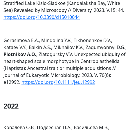
Stratified Lake Kislo-Sladkoe (Kandalaksha Bay, White
Sea) Revealed by Microscopy // Diversity. 2023. V.15: 44.
https://doi.org/10.3390/d15010044
Gerasimova E.A., Mindolina Y.V., Tikhonenkov D.V.,
Kataev V.Y., Balkin A.S., Mikhailov K.V., Zagumyonnyi D.G.,
Plotnikov A.O.
, Zlatogursky V.V. Unexpected ubiquity of
heart-shaped scale morphotype in Centroplasthelida
(Haptista): Ancestral trait or multiple acquisitions //
Journal of Eukaryotic Microbiology. 2023. V. 70(6):
e12992.
https://doi.org/10.1111/jeu.12992
2022
Ковалева О.В., Подлесная П.А., Васильева М.В.,