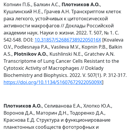
Копнин П.Б., Балкин А.С.,
Плотников А.О.
,
Кушлинский Н.Е., Грачев А.Н. Транскриптом клеток
рака легкого, устойчивых к цитотоксической
активности макрофагов // Доклады Российской
академии наук. Науки о жизни. 2022. T. 507, № 1. С.
542-548. DOI:
10.31857/S268673892205016X
[Kovaleva
O.V., Podlesnaya P.A., Vasileva M.V., Kopnin P.B., Balkin
A.S.,
Plotnikov A.O.
, Kushlinski N.E., Gratchev A.N.
Transcriptome of Lung Cancer Cells Resistant to the
Cytotoxic Activity of Macrophages // Doklady
Biochemistry and Biophysics. 2022. V. 507(1). P. 312-317.
https://doi.org/10.1134/S160767292205009X
]
Плотников А.О.
, Селиванова Е.А., Хлопко Ю.А.,
Воронов Д.А., Маторин Д.Н., Тодоренко Д.А.,
Краснова Е.Д. Структура и функционирование
планктонных сообществ фототрофных и