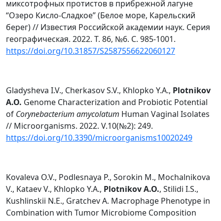
миксотрофных протистов в прибрежной лагуне
“Озеро Кисло-Сладкое” (Белое море, Карельский
берег) // Известия Российской академии наук. Серия
географическая. 2022. Т. 86, №6. С. 985-1001.
https://doi.org/10.31857/S2587556622060127
Gladysheva I.V., Cherkasov S.V., Khlopko Y.A.,
Plotnikov
A.O.
Genome Characterization and Probiotic Potential
of
Corynebacterium amycolatum
Human Vaginal Isolates
// Microorganisms. 2022. V.10(№2): 249.
https://doi.org/10.3390/microorganisms10020249
Kovaleva O.V., Podlesnaya P., Sorokin M., Mochalnikova
V., Kataev V., Khlopko Y.A.,
Plotnikov A.O.
, Stilidi I.S.,
Kushlinskii N.E., Gratchev A. Macrophage Phenotype in
Combination with Tumor Microbiome Composition