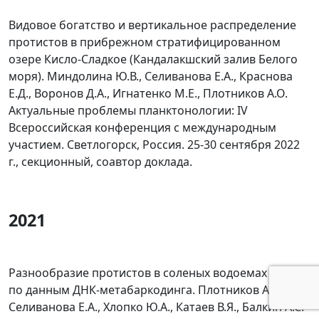
Видовое богатство и вертикальное распределение
протистов в прибрежном стратифицированном
озере Кисло-Сладкое (Кандалакшский залив Белого
моря). Миндолина Ю.В., Селиванова Е.А., Краснова
Е.Д., Воронов Д.А., Игнатенко М.Е., Плотников А.О.
Актуальные проблемы планктонологии: IV
Всероссийская конференция с международным
участием. Светлогорск, Россия. 25-30 сентября 2022
г., секционный, соавтор доклада.
2021
Разнообразие протистов в соленых водоемах России
по данным ДНК-метабаркодинга. Плотников А.О.,
Селиванова Е.А., Хлопко Ю.А., Катаев В.Я., Балкин А.С.