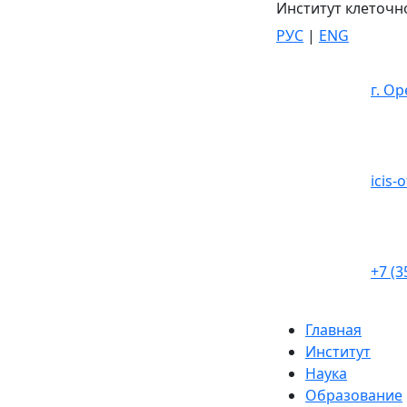
Институт клеточн
РУС
|
ENG
г. Ор
icis-
+7 (3
Главная
Институт
Наука
Образование