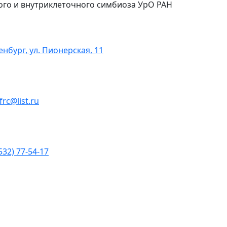
ого и внутриклеточного симбиоза УрО РАН
енбург, ул. Пионерская, 11
ofrc@list.ru
532) 77-54-17