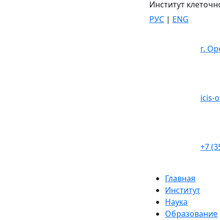
Институт клеточн
РУС
|
ENG
г. Ор
icis-
+7 (3
Главная
Институт
Наука
Образование