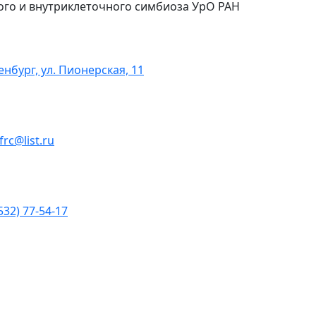
ого и внутриклеточного симбиоза УрО РАН
енбург, ул. Пионерская, 11
ofrc@list.ru
532) 77-54-17