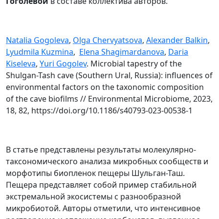
Гоголевой
в составе коллектива авторов.
Natalia Gogoleva
,
Olga Chervyatsova
,
Alexander Balkin
,
Lyudmila Kuzmina
,
Elena Shagimardanova
,
Daria
Kiseleva
,
Yuri Gogolev
. Microbial tapestry of the
Shulgan-Tash cave (Southern Ural, Russia): influences of
environmental factors on the taxonomic composition
of the cave biofilms // Environmental Microbiome, 2023,
18, 82, https://doi.org/10.1186/s40793-023-00538-1
В статье представлены результаты молекулярно-
таксономического анализа микробных сообществ и
морфотипы биопленок пещеры Шульган-Таш.
Пещера представляет собой пример стабильной
экстремальной экосистемы с разнообразной
микробиотой. Авторы отметили, что интенсивное