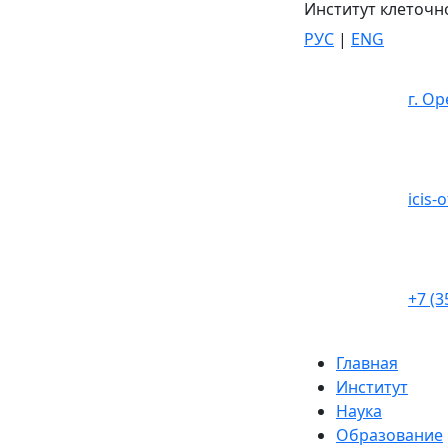
Институт клеточн
РУС
|
ENG
г. Ор
icis-
+7 (3
Главная
Институт
Наука
Образование