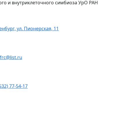
ого и внутриклеточного симбиоза УрО РАН
енбург, ул. Пионерская, 11
ofrc@list.ru
532) 77-54-17