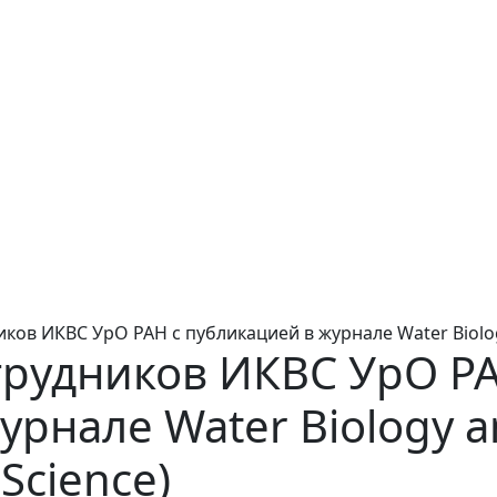
ов ИКВС УрО РАН с публикацией в журнале Water Biology 
рудников ИКВС УрО РА
рнале Water Biology and
Science)