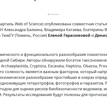
квартиль Web of Science) опубликована совместная стат
Н Александра Балкина, Владимира Катаева, Екатерины
 ТюмГУ (Тюмень, Россия)
Еленой Герасимовой
и
Дени
мического и функционального разнообразия планктонн
адной Сибири. Авторы обнаружили богатое таксономиче
chaeplastida, Cryptista, Excavata, Haptista, Obazoa, Pr
что соленость является важным фактором, который напр
ксономическое разнообразие простейших в озерах опре
одноживущих гетеротрофов, фототрофов и паразитов. Р
тодом для оценки рисков биобезопасности водоемов, 
й. Результаты исследования будут полезны для прогно