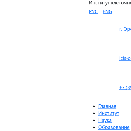
Институт клеточн
РУС
|
ENG
г. Ор
icis-
+7 (3
Главная
Институт
Наука
Образование