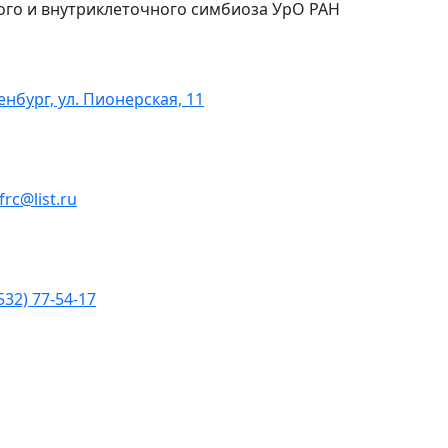
ого и внутриклеточного симбиоза УрО РАН
енбург, ул. Пионерская, 11
ofrc@list.ru
532) 77-54-17