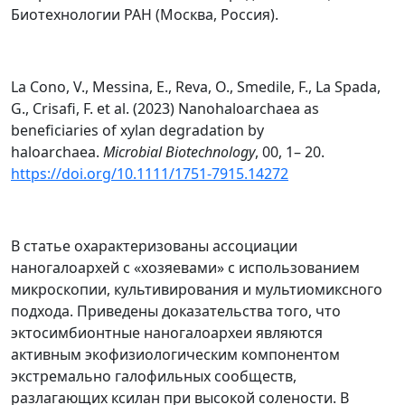
Биотехнологии РАН (Москва, Россия).
La Cono, V., Messina, E., Reva, O., Smedile, F., La Spada,
G., Crisafi, F. et al. (2023) Nanohaloarchaea as
beneficiaries of xylan degradation by
haloarchaea.
Microbial Biotechnology
, 00, 1– 20.
https://doi.org/10.1111/1751-7915.14272
В статье охарактеризованы ассоциации
наногалоархей с «хозяевами» с использованием
микроскопии, культивирования и мультиомиксного
подхода. Приведены доказательства того, что
эктосимбионтные наногалоархеи являются
активным экофизиологическим компонентом
экстремально галофильных сообществ,
разлагающих ксилан при высокой солености. В