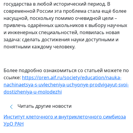
государства в любой исторический период. В
современной России эта проблема стала ещё более
насущной, поскольку помимо очевидной цели –
привлечь одарённых школьников к выбору научных
и инженерных специальностей, появилась новая
задача: сделать достижения науки доступными и
понятными каждому человеку.
Более подробно ознакомиться со статьей можете по
ссылке:
https://oren.aif.ru/society/education/nauka-
nachinaetsya-s-uvlecheniya-uchyonye-prodvigayut-svoi-
dostizheniya-u-molodezhi
Читать другие новости
Институт клеточного и внутриклеточного симбиоза
УрО РАН