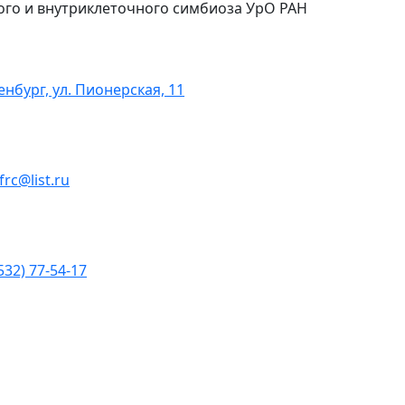
ого и внутриклеточного симбиоза УрО РАН
енбург, ул. Пионерская, 11
ofrc@list.ru
532) 77-54-17