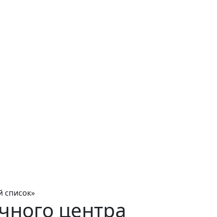
й список»
чного центра