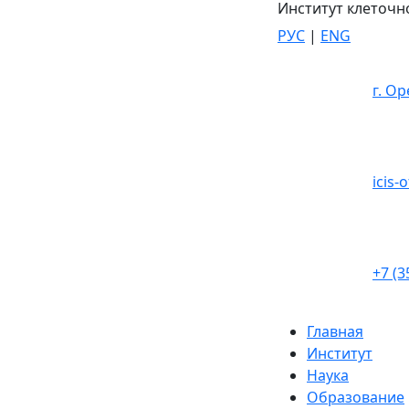
Институт клеточн
РУС
|
ENG
г. Ор
icis-
+7 (3
Главная
Институт
Наука
Образование