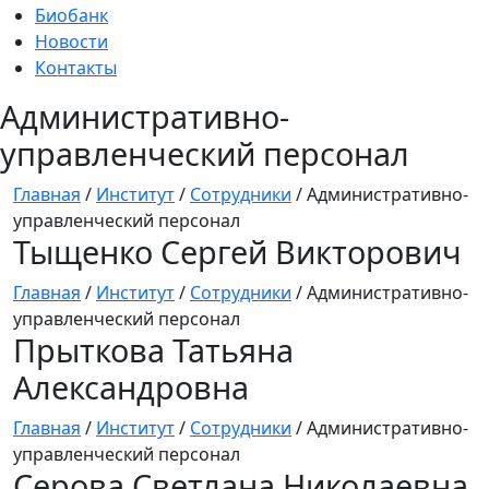
Биобанк
Новости
Контакты
Административно-
управленческий персонал
Главная
/
Институт
/
Сотрудники
/
Административно-
управленческий персонал
Тыщенко Сергей Викторович
Главная
/
Институт
/
Сотрудники
/
Административно-
управленческий персонал
Прыткова Татьяна
Александровна
Главная
/
Институт
/
Сотрудники
/
Административно-
управленческий персонал
Серова Светлана Николаевна