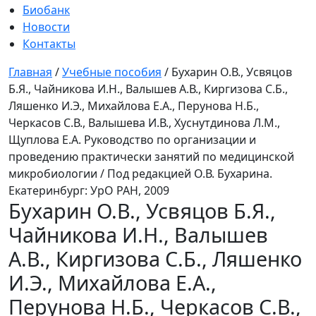
Биобанк
Новости
Контакты
Главная
/
Учебные пособия
/
Бухарин О.В., Усвяцов
Б.Я., Чайникова И.Н., Валышев А.В., Киргизова С.Б.,
Ляшенко И.Э., Михайлова Е.А., Перунова Н.Б.,
Черкасов С.В., Валышева И.В., Хуснутдинова Л.М.,
Щуплова Е.А. Руководство по организации и
проведению практически занятий по медицинской
микробиологии / Под редакцией О.В. Бухарина.
Екатеринбург: УрО РАН, 2009
Бухарин О.В., Усвяцов Б.Я.,
Чайникова И.Н., Валышев
А.В., Киргизова С.Б., Ляшенко
И.Э., Михайлова Е.А.,
Перунова Н.Б., Черкасов С.В.,