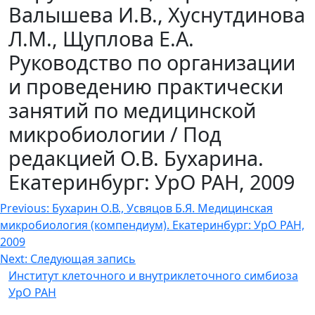
Валышева И.В., Хуснутдинова
Л.М., Щуплова Е.А.
Руководство по организации
и проведению практически
занятий по медицинской
микробиологии / Под
редакцией О.В. Бухарина.
Екатеринбург: УрО РАН, 2009
Навигация
Previous:
Бухарин О.В., Усвяцов Б.Я. Медицинская
микробиология (компендиум). Екатеринбург: УрО РАН,
по
2009
записям
Next:
Следующая запись
Институт клеточного и внутриклеточного симбиоза
УрО РАН